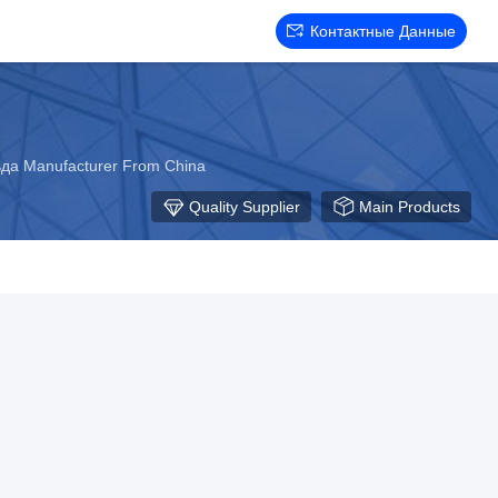
Контактные Данные
а Manufacturer From China
Quality Supplier
Main Products