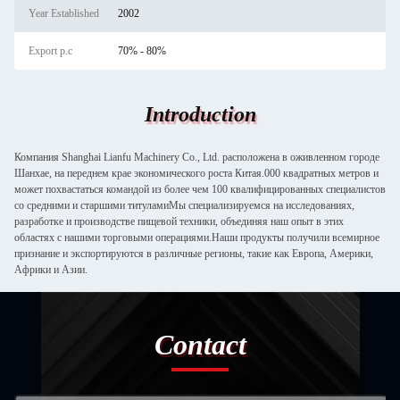
Year Established
2002
Export p.c
70% - 80%
Introduction
Компания Shanghai Lianfu Machinery Co., Ltd. расположена в оживленном городе
Шанхае, на переднем крае экономического роста Китая.000 квадратных метров и
может похвастаться командой из более чем 100 квалифицированных специалистов
со средними и старшими титуламиМы специализируемся на исследованиях,
разработке и производстве пищевой техники, объединяя наш опыт в этих
областях с нашими торговыми операциями.Наши продукты получили всемирное
признание и экспортируются в различные регионы, такие как Европа, Америки,
Африки и Азии.
Contact