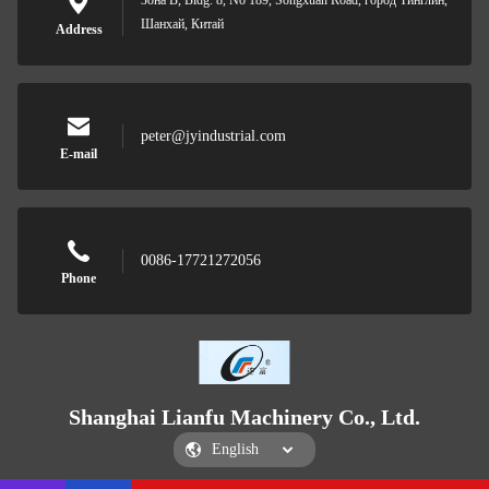
Зона B, Bldg. 8, No 189, Songxuan Road, город Тинглин,
Шанхай, Китай
Address
peter@jyindustrial.com
E-mail
0086-17721272056
Phone
Shanghai Lianfu Machinery Co., Ltd.