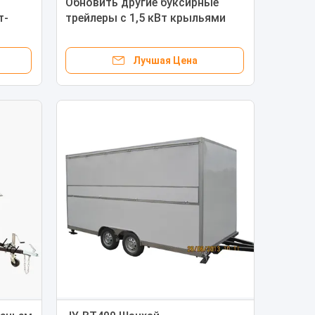
й
Обновить другие буксирные
т-
трейлеры с 1,5 кВт крыльями
евых
фургона ветровых дефлекторов
Лучшая Цена