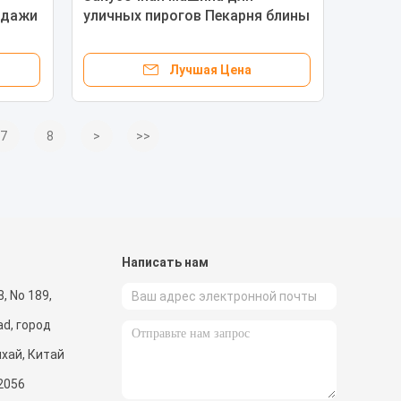
одажи
уличных пирогов Пекарня блины
ого
Крепе Пирожные печенье Кофе
хот-дог Мобильная корзина
Лучшая Цена
7
8
>
>>
и
Написать нам
8, No 189,
d, город
хай, Китай
2056