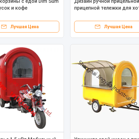
корзины с едой Dim Sum
Дизайн ручной прицельно
усок и кофе
прицепной тележки для хо
50*2300 мм
догов для магазинов пищ
напитков
Лучшая Цена
Лучшая Цена