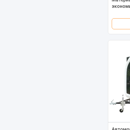
эконом
тележка
пончик
Автомо