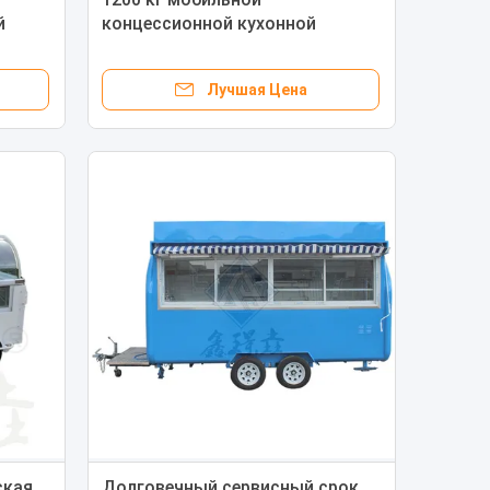
й
концессионной кухонной
ейлер
тележки для супа и многого
другого на заводе по
Лучшая Цена
переработке овощей
ская
Долговечный сервисный срок