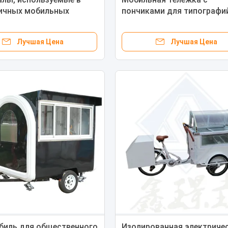
ичных мобильных
пончиками для типографи
х с едой для кофе и
многофункциональный тр
ов
для продажи напитков
Лучшая Цена
Лучшая Цена
биль для общественного
Изолированная электриче