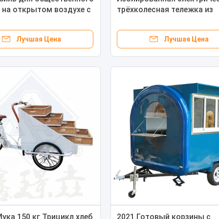
 на открытом воздухе с
трёхколесная тележка из
й продажи закусок
нержавеющей стали для
я тележка
мороженого и овощей
Лучшая Цена
Лучшая Цена
ука 150 кг Трицикл хлеб
2021 Готовый корзины с