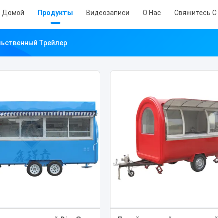
Домой
Продукты
Видеозаписи
О Нас
Свяжитесь С
ьственный Трейлер