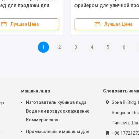
ед для продажи для
фрайером для уличной пр
ов
с лапшой для филиппинск
рынка
Лучшая Цена
Лучшая Цена
1
2
3
4
5
6
машина льда
Следовать нам
Изготовитель кубиков льда
Зона B, Bldg. 
ер
Вода или воздух охлаждение
Songxuan Roa
Коммерческая
Тинглин, Шан
комбинированная
Промышленные машины для
+86 1772127
автоматическая машина для