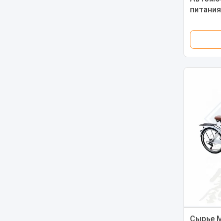
питания
функцие
Торгова
Сырье М