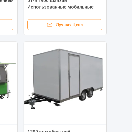
ченьем
JY-BT400 Шанхай
Использованные мобильные
шей
кухни Мобильный автокиоск
Продовольствие Мобильный с
Лучшая Цена
дизайном
1200 кг мобильной