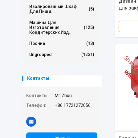
Дизайн 
Изолированный Шкаф
для зак
(5)
Для Пищи...
2300*16
Машина Для
Изготовления
(125)
Кондитерских Изд...
Прочие
(13)
Ungrouped
(1231)
Контакты
Контакты:
Mr. Zhou
Телефон:
+86 17721272056