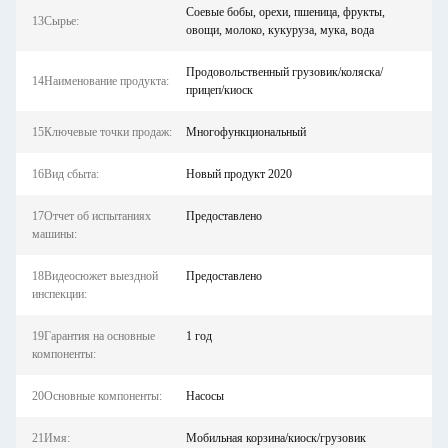
Соевые бобы, орехи, пшеница, фрукты,
13Сырье:
овощи, молоко, кукуруза, мука, вода
Продовольственный грузовик/коляска/
14Наименование продукта:
прицеп/киоск
15Ключевые точки продаж:
Многофункциональный
16Вид сбыта:
Новый продукт 2020
17Отчет об испытаниях
Предоставлено
машины:
18Видеосюжет выездной
Предоставлено
инспекции:
19Гарантия на основные
1 год
компоненты:
20Основные компоненты:
Насосы
21Имя:
Мобильная корзина/киоск/грузовик