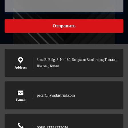
Отправить
Зона B, Bldg. 8, No 189, Songxuan Road, город Тинглин,
Шанхай, Китай
Address
peter@jyindustrial.com
E-mail
0086-17721272056