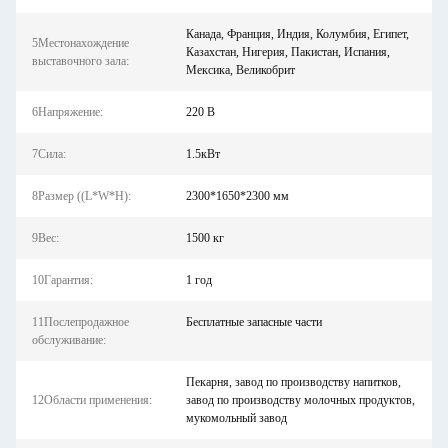
Канада, Франция, Индия, Колумбия, Египет,
5Местонахождение
Казахстан, Нигерия, Пакистан, Испания,
выставочного зала:
Мексика, Великобрит
6Напряжение:
220 В
7Сила:
1.5кВт
8Размер ((L*W*H):
2300*1650*2300 мм
9Вес:
1500 кг
10Гарантия:
1 год
11Послепродажное
Бесплатные запасные части
обслуживание:
Пекарня, завод по производству напитков,
12Области применения:
завод по производству молочных продуктов,
мукомольный завод