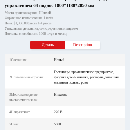
управлением 64 поднос 1800*1180*2050 мм
Место происхождения: Шанхай
Фирменное наименование: Lianfu
Цена: $1,360.00/pieces 1-4 pieces
Упаковывая детали: картон с деревянным ящиком
Поставка способности: 1000 штук в месяц
Деталь
Description
1Состояние:
Новый
Гостиницы, промышленное предприятие,
2Применимые отрасли:
фабрика еды & напитка, ресторан, домашние
магазины пользы, розн
3Местонахождение
Никаких
выставочного зала:
4Напряжение:
220 В
5Сила:
5500