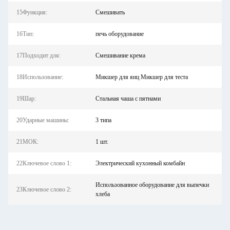
15Функция:
Смешивать
16Тип:
печь оборудование
17Подходит для:
Смешивание крема
18Использование:
Микшер для яиц Микшер для теста
19Шар:
Стальная чаша с пятнами
20Ударные машины:
3 типа
21МОК:
1 шт.
22Ключевое слово 1:
Электрический кухонный комбайн
Использованное оборудование для выпечки
23Ключевое слово 2:
хлеба