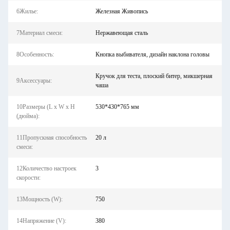
6Жилье:
Железная Живопись
7Материал смеси:
Нержавеющая сталь
8Особенность:
Кнопка выбивателя, дизайн наклона головы
Кручок для теста, плоский битер, микшерная
9Аксессуары:
чаша
10Размеры (L x W x H
530*430*765 мм
(дюйма):
11Пропускная способность
20 л
смеси:
12Количество настроек
3
скорости:
13Мощность (W):
750
14Напряжение (V):
380