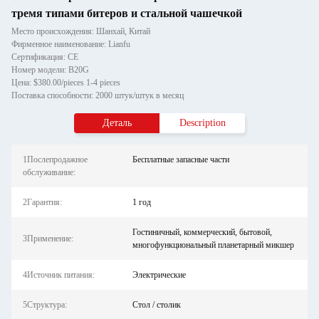
тремя типами битеров и стальной чашечкой
Место происхождения: Шанхай, Китай
Фирменное наименование: Lianfu
Сертификация: CE
Номер модели: B20G
Цена: $380.00/pieces 1-4 pieces
Поставка способности: 2000 штук/штук в месяц
Деталь
Description
1Послепродажное
Бесплатные запасные части
обслуживание:
2Гарантия:
1 год
Гостиничный, коммерческий, бытовой,
3Применение:
многофункциональный планетарный микшер
4Источник питания:
Электрические
5Структура:
Стол / столик