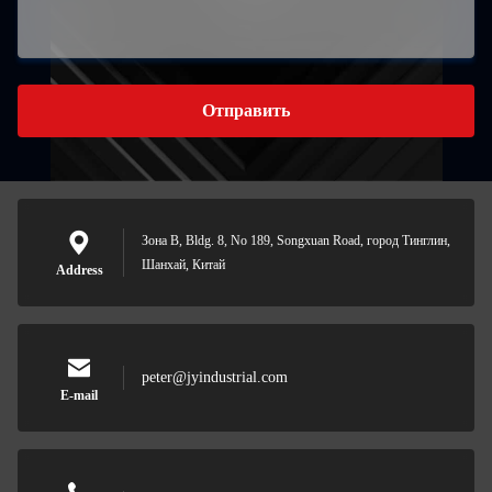
Отправить
Зона B, Bldg. 8, No 189, Songxuan Road, город Тинглин,
Шанхай, Китай
Address
peter@jyindustrial.com
E-mail