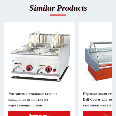
Similar Products
Элегантная столовая газовая
Нержавеющая сталь
макароновая плитка из
Deli Cooler для хо
нержавеющей стали
выставки мяса в с
Лучшая цена
Лучшая