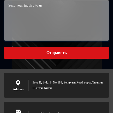
Отправить
Зона B, Bldg. 8, No 189, Songxuan Road, город Тинглин,
Шанхай, Китай
Address