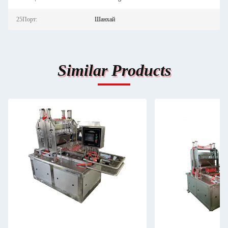
25Порт:
Шанхай
Similar Products