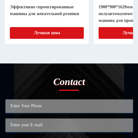
Эффективно спроектированные
1900*900*1620мм
машины для жевательной резинки
полуавтоматическа
машина для произв
Лучшая цена
Лучшая
Contact