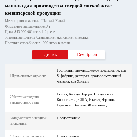
машина для производства твердой мягкой желе
кондитерской продукции
Место происхождения: Шанхай, Китай
Фирменное наименование: JY
Цена: $43,000.00/pieces 1-2 pieces
Упаковывая детали: Стандартная экспортная упаковка
Поставка способности: 1000 штук в месяц
Деталь
Description
Гостиницы, промышленное предприятие, еда
1Применимые отрасли:
& фабрика, ресторан, продовольственный
магазин, еда & напит
Египет, Канада, Турция, Соединенное
2Местонахождение
Королевство, США, Италия, Франция,
выставочного зала:
Германия, Вьетнам, Филиппины,
3Видеосюжет выездной
Предоставлено
инспекции:
4Отчет об испытаниях
Предоставлено