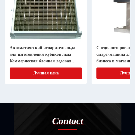
Автоматический испаритель льда
Специализированна
для изготовления кубиков льда
смарт-машина для 
Коммерческая блочная ледовая
бизнеса в магазина
машина
питания и напитко
Лучшая цена
Лучшая
Contact