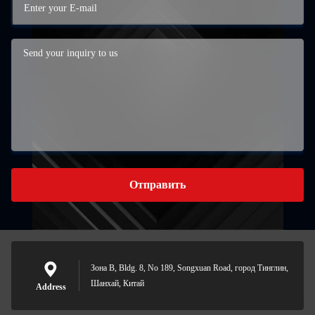
Отправить
Зона B, Bldg. 8, No 189, Songxuan Road, город Тинглин,
Шанхай, Китай
Address