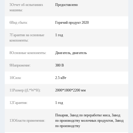
5Отчет об испытаниях
Предоставлено
машины:
6Вид сбыта:
Горячий продукт 2020
7Гарантия на основные
1 год
компоненты:
8Основные компоненты:
Двигатель, двигатель
9Напряжение:
380 В
10Сила:
2.5 кВт
11Размер ((L*W*H):
2000*1800*2200 мм
12Гарантия:
1 год
Пекарня, Завод по переработке мяса, Завод
13Области применения:
по производству молочных продуктов, Завод
по производству