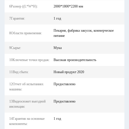
6Размер ((L*W*H):
2000*1800*2200 мм
7Гарантия:
1 год
Пекарня, фабрика закусок, коммерческое
8Области применения:
питание
9Сырье:
Мука
10Ключевые точки продаж:
Высокая производительность
11Вид сбыта:
Новый продукт 2020
12Отчет об испытаниях
Предоставлено
машины:
13Видеосюжет выездной
Предоставлено
инспекции:
14Гарантия на основные
1 год
компоненты: