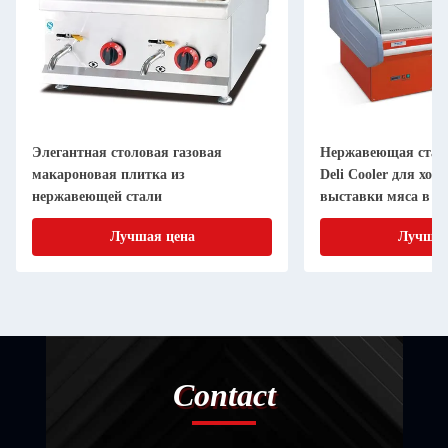
Элегантная столовая газовая
Нержавеющая сталь
макароновая плитка из
Deli Cooler для хо
нержавеющей стали
выставки мяса в с
Лучшая цена
Лучшая
Contact