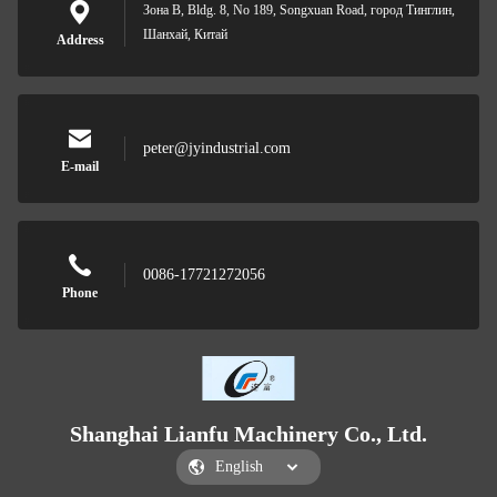
Зона B, Bldg. 8, No 189, Songxuan Road, город Тинглин,
Шанхай, Китай
Address
peter@jyindustrial.com
E-mail
0086-17721272056
Phone
Shanghai Lianfu Machinery Co., Ltd.