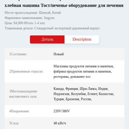
хлебная машина Тост/печенье оборудование для печения
Место происхождения: Шанхай, Китай
Фирменное наименование: Jingyao
Цена: $4,000.00/sets 1-4 sets
Упаковывая детали: Стандартный экспортный деревянный корпус
Деталь
Description
1Состояние:
Новый
Магазины продуктов питания и напитков,
2Применимые отрасли:
фабрики продуктов питания и напитков,
рестораны, домашнее хоз
Канада, Франция, Шри-Ланка, Индия,
3Местонахождение
Индонезия, Колумбия, Египет, Казахстан,
выставочного зала:
Турция, Бразилия, Россия,
4Напряжение:
220V/380V
5Сила:
48 кВт/ч