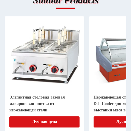
Similar Products
Элегантная столовая газовая
Нержавеющая сталь
макароновая плитка из
Deli Cooler для хо
нержавеющей стали
выставки мяса в с
Лучшая цена
Лучшая