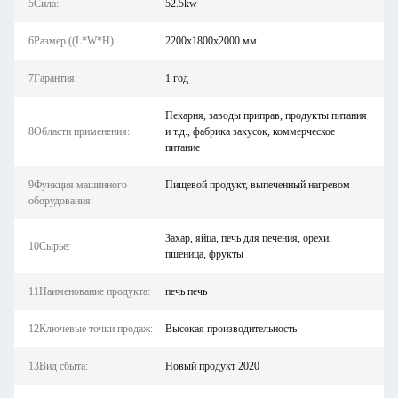
5Сила:
52.5kw
6Размер ((L*W*H):
2200х1800х2000 мм
7Гарантия:
1 год
Пекарня, заводы приправ, продукты питания
8Области применения:
и т.д., фабрика закусок, коммерческое
питание
9Функция машинного
Пищевой продукт, выпеченный нагревом
оборудования:
Захар, яйца, печь для печения, орехи,
10Сырье:
пшеница, фрукты
11Наименование продукта:
печь печь
12Ключевые точки продаж:
Высокая производительность
13Вид сбыта:
Новый продукт 2020