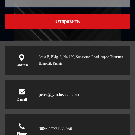
Отправить
Зона B, Bldg. 8, No 189, Songxuan Road, город Тинглин,
Шанхай, Китай
Address
peter@jyindustrial.com
E-mail
0086-17721272056
Phone