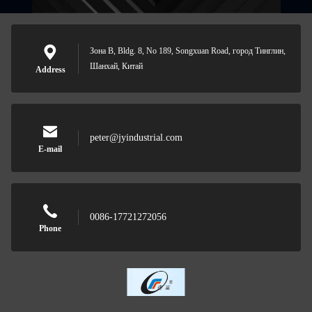
Зона B, Bldg. 8, No 189, Songxuan Road, город Тинглин,
Шанхай, Китай
Address
peter@jyindustrial.com
E-mail
0086-17721272056
Phone