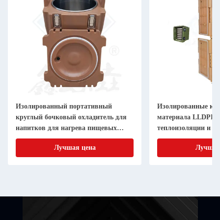
Изолированный портативный
Изолированные кор
круглый бочковый охладитель для
материала LLDPE 
напитков для нагрева пищевых
теплоизоляции и т
продуктов
продуктов питания
Лучшая цена
Лучшая