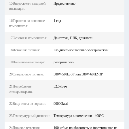
15Видеосюжет выездной
Предоставлено
инспекции:
16Гарантия на основные
1 год
компоненты:
17Основные компоненты:
Двигатель, ПЛК, двигатель
18Источник питания:
Газ/дизельное топливо/электрический
19Наименование товара:
роторная печь
20Стандартное питание:
380V-50Hz-3P или 380V-60HZ-3P
21Потребление
52.5кВтч
электроэнергии:
22Ввод тепла из горелки:
90000kcal
23Температурный диапазон:
Температура в помещении - 400°C
24Производственная
100 кг/час приблизительно (рассчитанное на