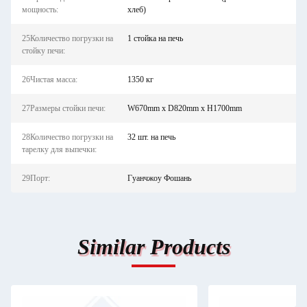
мощность:
хлеб)
25Количество погрузки на
1 стойка на печь
стойку печи:
26Чистая масса:
1350 кг
27Размеры стойки печи:
W670mm x D820mm x H1700mm
28Количество погрузки на
32 шт. на печь
тарелку для выпечки:
29Порт:
Гуанчжоу Фошань
Similar Products