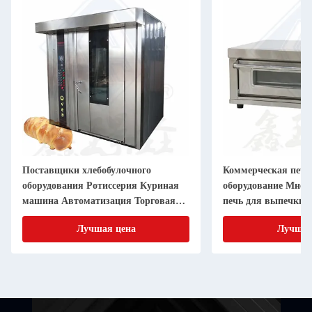
Поставщики хлебобулочного
Коммерческая печь
оборудования Ротиссерия Куриная
оборудование Мног
машина Автоматизация Торговая
печь для выпечки 1
пекарня Ротационная печь
Электрическая печ
Лучшая цена
Лучшая