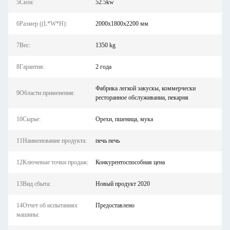
5Сила:
52.5kw
6Размер ((L*W*H):
2000x1800x2200 мм
7Вес:
1350 kg
8Гарантия:
2 года
Фабрика легкой закускы, коммерчески
9Области применения:
ресторанное обслуживаниа, пекарня
10Сырье:
Орехи, пшеница, мука
11Наименование продукта:
печь печь
12Ключевые точки продаж:
Конкурентоспособная цена
13Вид сбыта:
Новый продукт 2020
14Отчет об испытаниях
Предоставлено
машины: