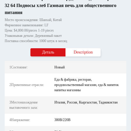
32 64 Подносы хлеб Газовая печь для общественного
питания
Место происхождения: Шанхай, Китай
Фирменное наименование: LF
Цена: $4,800.00/pieces 1-19 pieces
Упаковывая детали: Деревянный пакет
Поставка способности: 1000 штук в месяц
Деталь
Description
1Состояние:
Новый
Еда & фабрика, ресторан,
2Применимые отрасли:
продовольственный магазин, еда & напиток
напитка магазины
3Местонахождение
Италия, Россия, Кыргызстан, Таджикистан
выставочного зала:
4Напряжение:
380В/220В