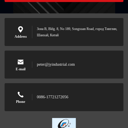
Зона B, Bldg. 8, No 189, Songxuan Road, город Тинглин,
Шанхай, Китай
Address
peter@jyindustrial.com
E-mail
0086-17721272056
Phone