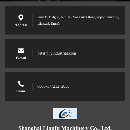
Зона B, Bldg. 8, No 189, Songxuan Road, город Тинглин,
Шанхай, Китай
Address
peter@jyindustrial.com
E-mail
0086-17721272056
Phone
Shanghai Lianfu Machinery Co., Ltd.