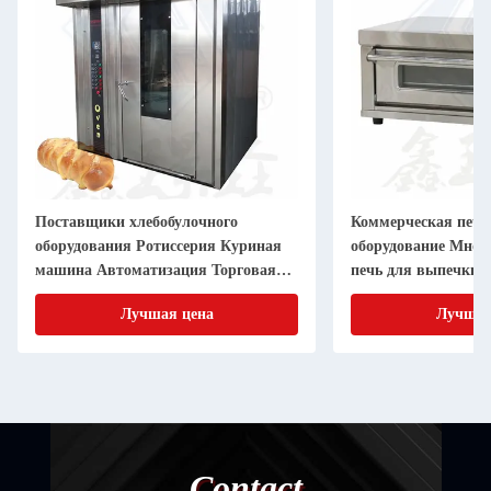
Поставщики хлебобулочного
Коммерческая печь
оборудования Ротиссерия Куриная
оборудование Мног
машина Автоматизация Торговая
печь для выпечки 1
пекарня Ротационная печь
Электрическая печ
Лучшая цена
Лучшая
Contact