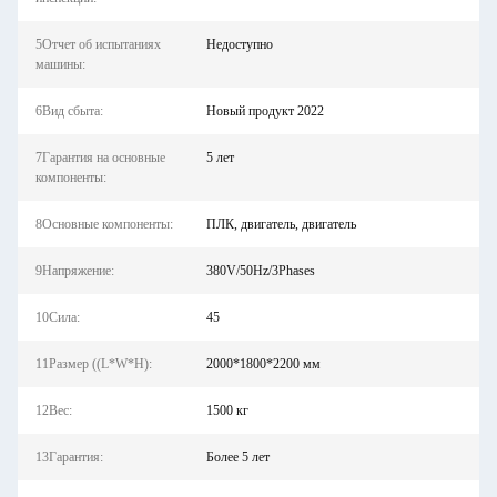
5Отчет об испытаниях
Недоступно
машины:
6Вид сбыта:
Новый продукт 2022
7Гарантия на основные
5 лет
компоненты:
8Основные компоненты:
ПЛК, двигатель, двигатель
9Напряжение:
380V/50Hz/3Phases
10Сила:
45
11Размер ((L*W*H):
2000*1800*2200 мм
12Вес:
1500 кг
13Гарантия:
Более 5 лет