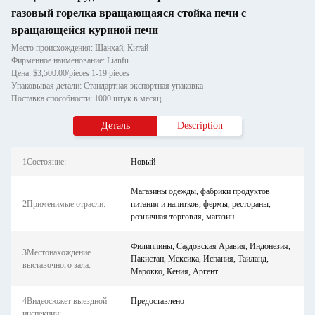
газовый горелка вращающаяся стойка печи с
вращающейся куриной печи
Место происхождения: Шанхай, Китай
Фирменное наименование: Lianfu
Цена: $3,500.00/pieces 1-19 pieces
Упаковывая детали: Стандартная экспортная упаковка
Поставка способности: 1000 штук в месяц
Деталь
Description
1Состояние:
Новый
Магазины одежды, фабрики продуктов
2Применимые отрасли:
питания и напитков, фермы, рестораны,
розничная торговля, магазин
Филиппины, Саудовская Аравия, Индонезия,
3Местонахождение
Пакистан, Мексика, Испания, Таиланд,
выставочного зала:
Марокко, Кения, Аргент
4Видеосюжет выездной
Предоставлено
инспекции: