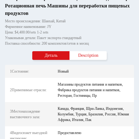
Ротационная печь Машины для переработки пищевых
продуктов
Место происхождения: Шанхай, Китай
Фирменное наименование: JY
Цена: $4,400.00/sets 1-2 sets
Упаковывая детали: Пакет экспорта стандартный
Поставка способности: 200 комплектов/сетов в месяц
Деталь
Description
1Состояние:
Новый
Магазины продуктов питания и напитков,
2Применимые отрасли:
Фабрика продуктов питания и напитков,
Ресторан, Гостиницы, Пр
Канада, Франция, Шри-Ланка, Индонезия,
3Местонахождение
Колумбия, Турция, Бразилия, Россия, Южная
выставочного зала:
Африка, Италия, Пак
4Видеосюжет выездной
Предоставлено
инспекции: