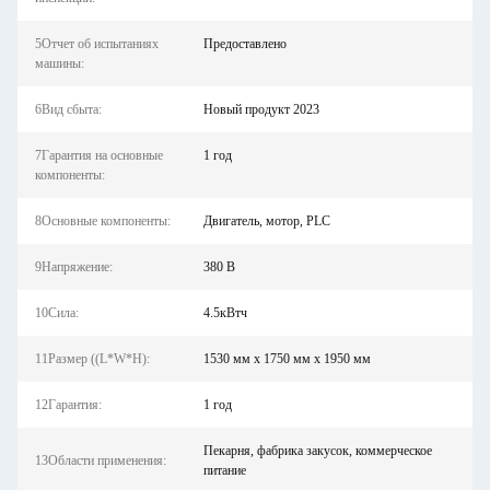
5Отчет об испытаниях
Предоставлено
машины:
6Вид сбыта:
Новый продукт 2023
7Гарантия на основные
1 год
компоненты:
8Основные компоненты:
Двигатель, мотор, PLC
9Напряжение:
380 В
10Сила:
4.5кВтч
11Размер ((L*W*H):
1530 мм х 1750 мм х 1950 мм
12Гарантия:
1 год
Пекарня, фабрика закусок, коммерческое
13Области применения:
питание