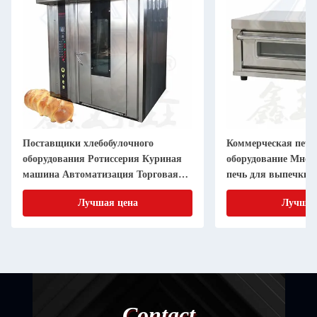
Поставщики хлебобулочного
Коммерческая печь
оборудования Ротиссерия Куриная
оборудование Мног
машина Автоматизация Торговая
печь для выпечки 1
пекарня Ротационная печь
Электрическая печ
Лучшая цена
Лучшая
Contact