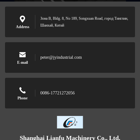
Зона B, Bldg. 8, No 189, Songxuan Road, город Тинглин,
Шанхай, Китай
Address
peter@jyindustrial.com
E-mail
0086-17721272056
Phone
Shanghai Lianfu Machinery Co., Ltd.