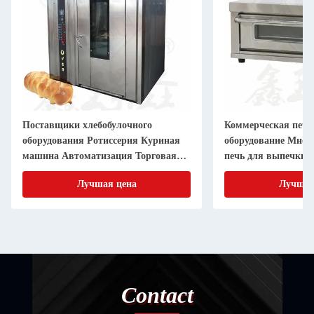
Поставщики хлебобулочного
Коммерческая печь
оборудования Ротиссерия Куриная
оборудование Мног
машина Автоматизация Торговая
печь для выпечки 1
пекарня Ротационная печь
Электрическая печ
Лучшая цена
Лучшая
Contact