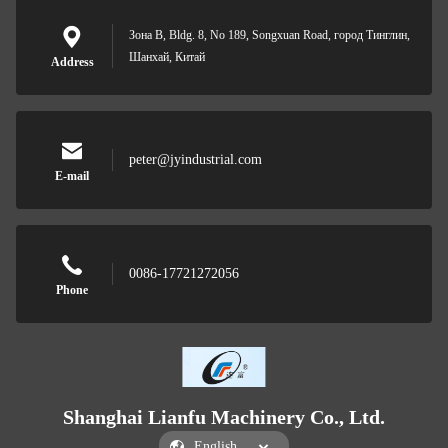
Зона B, Bldg. 8, No 189, Songxuan Road, город Тинглин,
Шанхай, Китай
Address
peter@jyindustrial.com
E-mail
0086-17721272056
Phone
Shanghai Lianfu Machinery Co., Ltd.