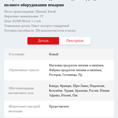
полного оборудования пекарни
Место происхождения: Шанхай, Китай
Фирменное наименование: JY
Цена: $4,600.00/sets 1-2 sets
Упаковывая детали: Пакет экспорта стандартный
Поставка способности: 200 комплектов/сетов в месяц
Деталь
Description
1Состояние:
Новый
Магазины продуктов питания и напитков,
2Применимые отрасли:
Фабрика продуктов питания и напитков,
Ресторан, Гостиницы, Пр
Канада, Франция, Шри-Ланка, Индонезия,
3Местонахождение
Колумбия, Турция, Бразилия, Россия, Южная
выставочного зала:
Африка, Италия, Пак
4Видеосюжет выездной
Предоставлено
инспекции: