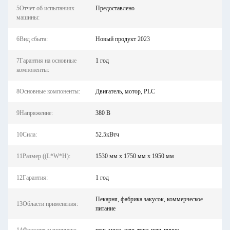
5Отчет об испытаниях
Предоставлено
машины:
6Вид сбыта:
Новый продукт 2023
7Гарантия на основные
1 год
компоненты:
8Основные компоненты:
Двигатель, мотор, PLC
9Напряжение:
380 В
10Сила:
52.5кВтч
11Размер ((L*W*H):
1530 мм х 1750 мм х 1950 мм
12Гарантия:
1 год
Пекарня, фабрика закусок, коммерческое
13Области применения:
питание