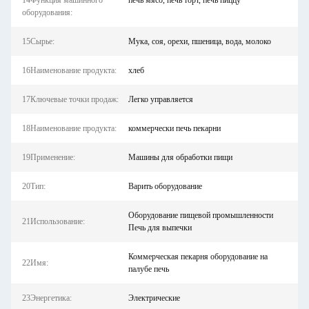
14Функция машинного
печь мясо, печь торт, печь пиццу
оборудования:
15Сырье:
Мука, соя, орехи, пшеница, вода, молоко
16Наименование продукта:
хлеб
17Ключевые точки продаж:
Легко управляется
18Наименование продукта:
коммерчески печь пекарни
19Применение:
Машины для обработки пищи
20Тип:
Варить оборудование
Оборудование пищевой промышленности
21Использование:
Печь для выпечки
Коммерческая пекарня оборудование на
22Имя:
палубе печь
23Энергетика:
Электрические