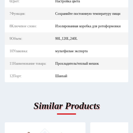
6Цвет:
Настройка цвета
7Функция:
Сохраняйте постоянную температуру пищи
8Ключевое слово:
Изолированная коробка для ротоформовки
9Объем:
90L,120L,240L
10Упаковка:
мультфильм экспорта
11Наименование товара:
Прохладитель/теплый мешок
12Порт:
Шанхай
Similar Products