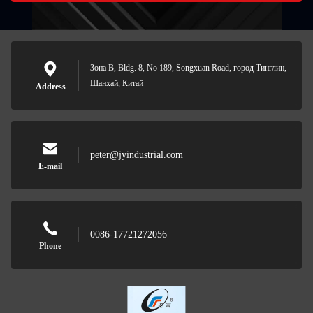
Зона B, Bldg. 8, No 189, Songxuan Road, город Тинглин,
Шанхай, Китай
Address
peter@jyindustrial.com
E-mail
0086-17721272056
Phone