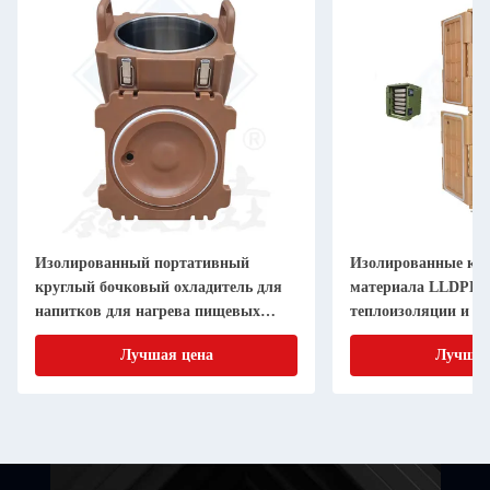
Изолированный портативный
Изолированные кор
круглый бочковый охладитель для
материала LLDPE 
напитков для нагрева пищевых
теплоизоляции и т
продуктов
продуктов питания
Лучшая цена
Лучшая