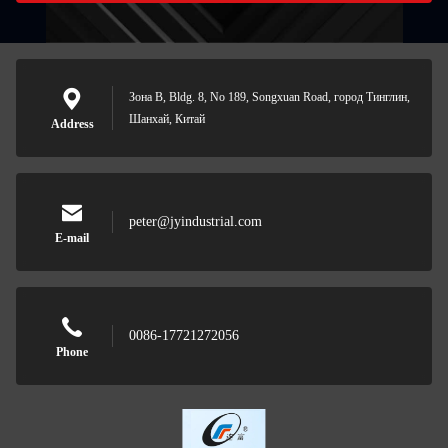
Зона B, Bldg. 8, No 189, Songxuan Road, город Тинглин,
Шанхай, Китай
Address
peter@jyindustrial.com
E-mail
0086-17721272056
Phone