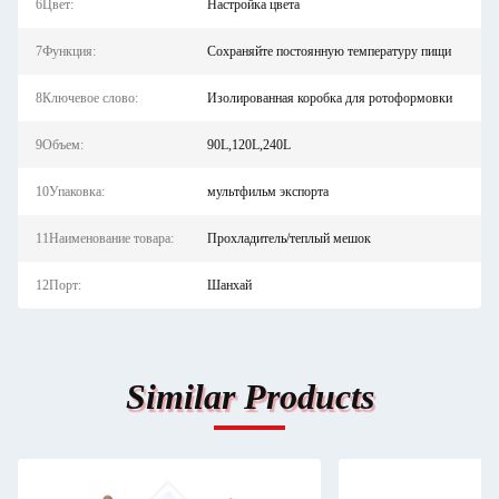
6Цвет:
Настройка цвета
7Функция:
Сохраняйте постоянную температуру пищи
8Ключевое слово:
Изолированная коробка для ротоформовки
9Объем:
90L,120L,240L
10Упаковка:
мультфильм экспорта
11Наименование товара:
Прохладитель/теплый мешок
12Порт:
Шанхай
Similar Products