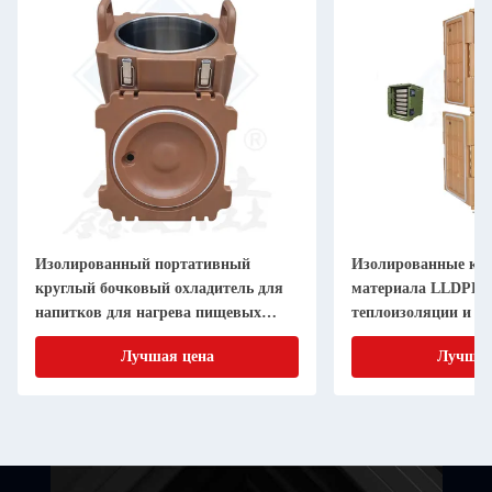
Изолированный портативный
Изолированные кор
круглый бочковый охладитель для
материала LLDPE 
напитков для нагрева пищевых
теплоизоляции и т
продуктов
продуктов питания
Лучшая цена
Лучшая