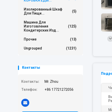
КОРОБКА ЕДЫ...
Изолированный Шкаф
(5)
Для Пищи...
Машина Для
Изготовления
(125)
Кондитерских Изд...
Прочие
(13)
Ungrouped
(1231)
Контакты
Подр
Контакты:
Mr. Zhou
Ч
Телефон:
+86 17721272056
В
Р
М