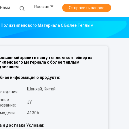
Russian
 Нами
Отправить запрос
 Полиэтиленового Материала С Более Теплым
рованный хранить пищу теплым контейнер из
тиленового материала с более теплым
дованием
бная информация о продукте:
Шанхай, Китай
хождения:
нное
JY
нование:
 модели:
A130A
а и доставка Условия: