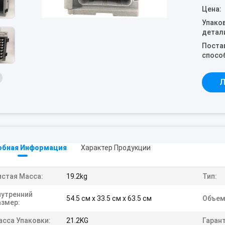
Цена:
Упако
детал
Поста
спосо
Л
обная Информация
Характер Продукции
истая Масса:
19.2kg
Тип:
нутренний
54.5 см х 33.5 см х 63.5 см
Объем
азмер:
асса Упаковки:
21.2KG
Гарант