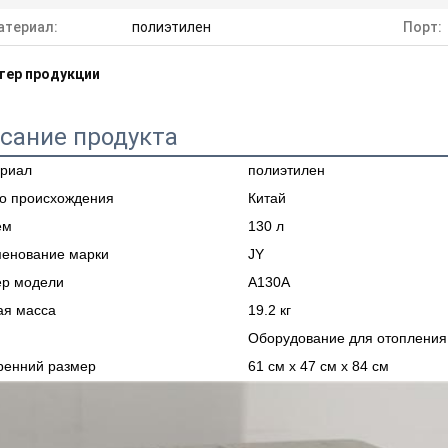
атериал:
полиэтилен
Порт:
тер продукции
сание продукта
риал
полиэтилен
о происхождения
Китай
ем
130 л
енование марки
JY
р модели
A130A
ая масса
19.2 кг
Оборудование для отопления
ренний размер
61 см х 47 см х 84 см