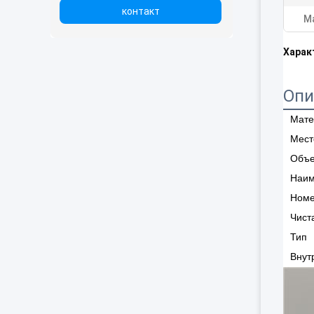
контакт
М
Харак
Опи
Мате
Мест
Объ
Наим
Номе
Чист
Тип
Внут