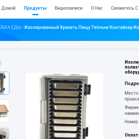
Домой
Продукты
Видеозаписи
О Нас
Свяжитесь С
ОБКА ЕДЫ
Изолированный Хранить Пищу Теплым Контейнер Из
Изоли
полиэ
обору
Подро
Место
проис
Фирме
наиме
Номер
Оплат